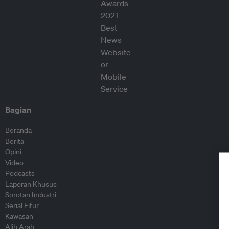
Bagian
Beranda
Berita
Opini
Video
Podcasts
Laporan Khusus
Sorotan Industri
Serial Fitur
Kawasan
Alih Arah