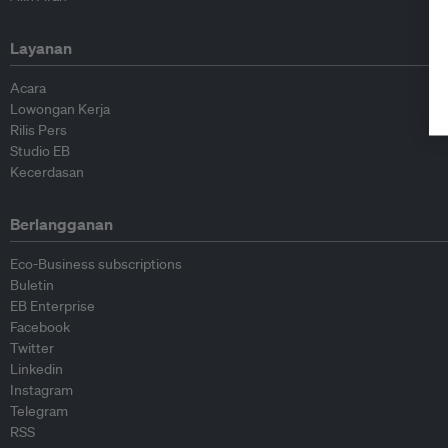
Layanan
Acara
Lowongan Kerja
Rilis Pers
Studio EB
Kecerdasan
Berlangganan
Eco-Business subscriptions
Buletin
EB Enterprise
Facebook
Twitter
Linkedin
Instagram
Telegram
RSS