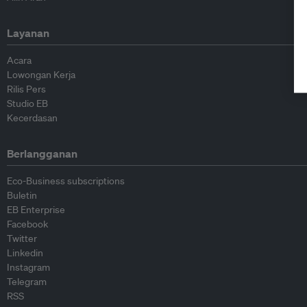
Layanan
Acara
Lowongan Kerja
Rilis Pers
Studio EB
Kecerdasan
Berlangganan
Eco-Business subscriptions
Buletin
EB Enterprise
Facebook
Twitter
Linkedin
Instagram
Telegram
RSS