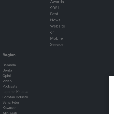
Bagian
Beranda
Berita
Opini
Video
Podcasts
Laporan Khusus
Sorotan Industri
Serial Fitur
Kawasan
Alih Arah