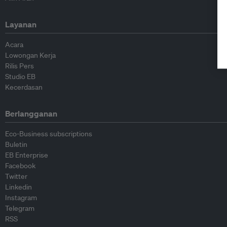
Layanan
Acara
Lowongan Kerja
Rilis Pers
Studio EB
Kecerdasan
Berlangganan
Eco-Business subscriptions
Buletin
EB Enterprise
Facebook
Twitter
Linkedin
Instagram
Telegram
RSS