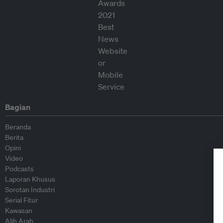
Bagian
Beranda
Berita
Opini
Video
Podcasts
Laporan Khusus
Sorotan Industri
Serial Fitur
Kawasan
Alih Arah