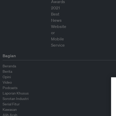
Bagian
Beranda
Berita
Opini
Video
Podcasts
Laporan Khusus
Sorotan Industri
Serial Fitur
Kawasan
Alih Arah