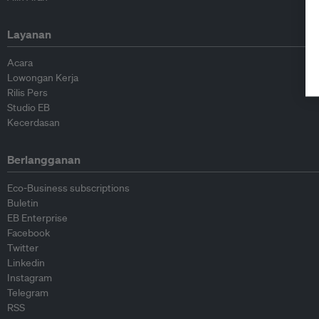
Layanan
Acara
Lowongan Kerja
Rilis Pers
Studio EB
Kecerdasan
Berlangganan
Eco-Business subscriptions
Buletin
EB Enterprise
Facebook
Twitter
Linkedin
Instagram
Telegram
RSS