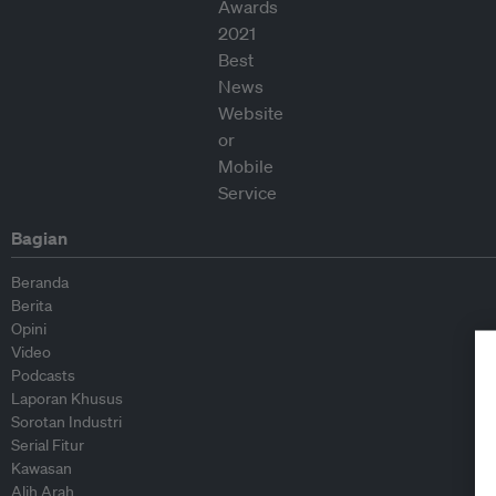
Bagian
Beranda
Berita
Opini
Video
Podcasts
Laporan Khusus
Sorotan Industri
Serial Fitur
Kawasan
Alih Arah