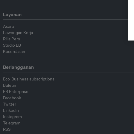
Layanan
Acara
Lowongan Kerja
Rilis Pers
Studio EB
Kecerdasan
Berlangganan
Eco-Business subscriptions
Buletin
EB Enterprise
Facebook
Twitter
Linkedin
Instagram
Telegram
RSS