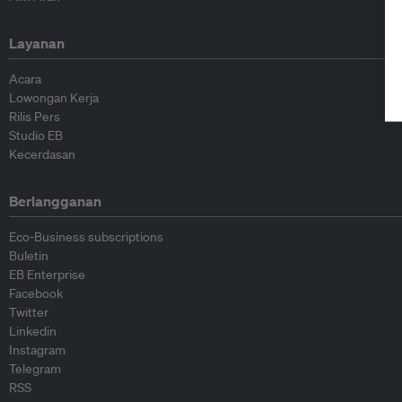
Layanan
Acara
Lowongan Kerja
Rilis Pers
Studio EB
Kecerdasan
Berlangganan
Eco-Business subscriptions
Buletin
EB Enterprise
Facebook
Twitter
Linkedin
Instagram
Telegram
RSS