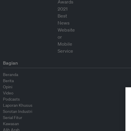
Bagian
Beranda
Berita
Opini
Video
Podcasts
Laporan Khusus
Sorotan Industri
Serial Fitur
Kawasan
Alih Arah