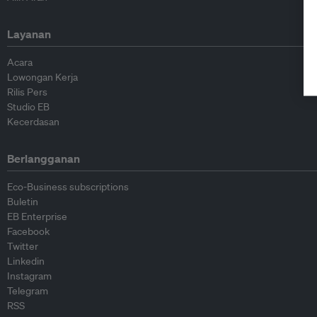
Layanan
Acara
Lowongan Kerja
Rilis Pers
Studio EB
Kecerdasan
Berlangganan
Eco-Business subscriptions
Buletin
EB Enterprise
Facebook
Twitter
Linkedin
Instagram
Telegram
RSS