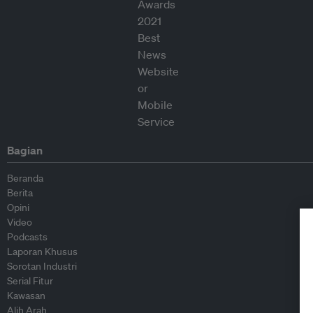
Bagian
Beranda
Berita
Opini
Video
Podcasts
Laporan Khusus
Sorotan Industri
Serial Fitur
Kawasan
Alih Arah