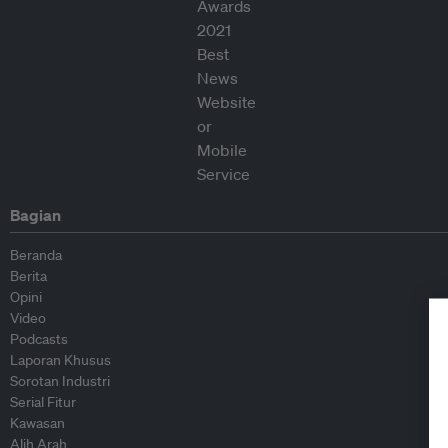
Bagian
Beranda
Berita
Opini
Video
Podcasts
Laporan Khusus
Sorotan Industri
Serial Fitur
Kawasan
Alih Arah