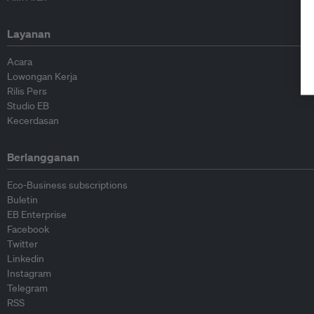
Layanan
Acara
Lowongan Kerja
Rilis Pers
Studio EB
Kecerdasan
Berlangganan
Eco-Business subscriptions
Buletin
EB Enterprise
Facebook
Twitter
Linkedin
Instagram
Telegram
RSS