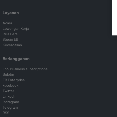
Layanan
Acara
Lowongan Kerja
Rilis Pers
Studio EB
Kecerdasan
Berlangganan
Eco-Business subscriptions
Buletin
EB Enterprise
Facebook
Twitter
Linkedin
Instagram
Telegram
RSS