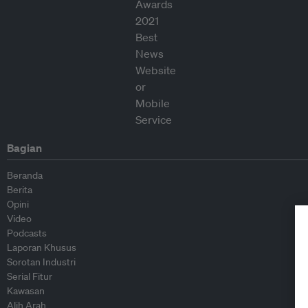
Bagian
Beranda
Berita
Opini
Video
Podcasts
Laporan Khusus
Sorotan Industri
Serial Fitur
Kawasan
Alih Arah